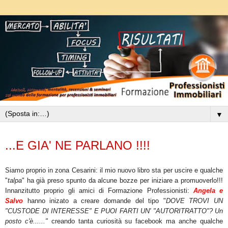
▼
giovedì 3 novembre 2011
...E GIA' NE PARLANO !!!!
Siamo proprio in zona Cesarini: il mio nuovo libro sta per uscire e qualche
"
talpa
" ha già preso spunto da alcune bozze per iniziare a promuoverlo!!!
Innanzitutto proprio gli amici di Formazione Professionisti:
Angela e
Salvo
hanno inizato a creare domande del tipo "
DOVE TROVI UN
"CUSTODE DI INTERESSE" E PUOI FARTI UN' "AUTORITRATTO"? Un
posto c'è......"
creando tanta curiosità su facebook ma anche qualche