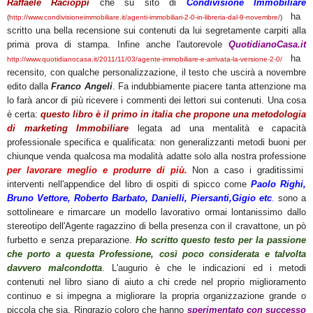
Raffaele Racioppi
che su sito di
Condivisione Immobiliare
ha
(
http://www.condivisioneimmobiliare.it/agenti-immobiliari-2-0-in-libreria-dal-9-novembre/
)
scritto una bella recensione sui contenuti da lui segretamente carpiti alla
prima prova di stampa. Infine anche l'autorevole
QuotidianoCasa.it
ha
http://www.quotidianocasa.it/2011/11/03/agente-immobiliare-e-arrivata-la-versione-2-0/
recensito, con qualche personalizzazione, il testo che uscirà a novembre
edito dalla
Franco Angeli
. Fa indubbiamente piacere tanta attenzione ma
lo farà ancor di più ricevere i commenti dei lettori sui contenuti. Una cosa
è certa:
questo libro è il primo in italia che propone una metodologia
di marketing Immobiliare
legata ad una mentalità e capacità
professionale specifica e qualificata: non generalizzanti metodi buoni per
chiunque venda qualcosa ma modalità adatte solo alla nostra professione
per lavorare meglio e produrre di più.
Non a caso i graditissimi
interventi nell'appendice del libro di ospiti di spicco come
Paolo Righi,
Bruno Vettore, Roberto Barbato, Danielli, Piersanti,Gigio
etc
.
sono a
sottolineare e rimarcare un modello lavorativo ormai lontanissimo dallo
stereotipo dell'Agente ragazzino di bella presenza con il cravattone, un pò
furbetto e senza preparazione.
Ho scritto questo testo per la passione
che porto a questa Professione, così poco considerata e talvolta
davvero malcondotta
. L'augurio è che le indicazioni ed i metodi
contenuti nel libro siano di aiuto a chi crede nel proprio miglioramento
continuo e si impegna a migliorare la propria organizzazione grande o
piccola che sia. Ringrazio coloro che hanno
sperimentato con successo