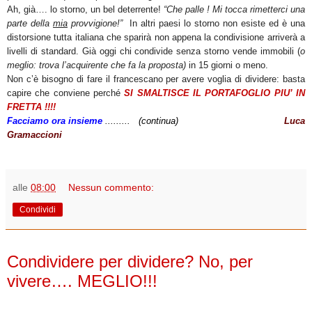
Ah, già…. lo storno, un bel deterrente!
“Che palle ! Mi tocca rimetterci una
parte della
mia
provvigione!”
In altri paesi lo storno non esiste ed è una
distorsione tutta italiana che sparirà non appena la condivisione arriverà a
livelli di standard. Già oggi chi condivide senza storno vende immobili (
o
meglio: trova l’acquirente che fa la proposta)
in 15 giorni o meno.
Non c’è bisogno di fare il francescano per avere voglia di dividere: basta
capire che conviene perché
SI SMALTISCE IL PORTAFOGLIO PIU’ IN
FRETTA !!!!
Facciamo ora insieme
......... (continua)
Luca
Gramaccioni
alle
08:00
Nessun commento:
Condividi
lunedì 16 gennaio 2012
Condividere per dividere? No, per
vivere…. MEGLIO!!!