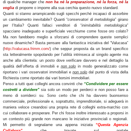
di qualche manager che
non ha né la preparazione, né la forza, né la
voglia
di proporre o imporre alla sua cerchia questo nuovo standard.
Quanti si stanno arrampicando sugli specchi perché incapaci di assorbire
un cambiamento inevitabile? Quanti “
conservatori di metodologia
” girano
per l’Italia? Quanti fallaci venditori di “
inimitabilità metodologica
”
spacciano inadeguato e superficiale vecchiume come fosse oro colato?
Ma non farebbero meglio a sforzarsi di comprendere queste semplici
nuove dinamiche? Basta pensare alla fantastica iniziativa del “Valucasa”
(
http://valucasa.frimm.com/
) che seppur proposta da un brand specifico
sta letteralmente spopolando per l’utilità intrinseca al singolo agente ma
anche alla clientela: un posto dove verificare davvero e nel dettaglio la
qualità dell’offerta di immobili e
non solo
in modo generalizzato come
riportano i vari osservatori immobiliari e
non solo
dal punto di vista della
Richiesta come riportato dai vari borsini immobiliari.
Penso a tutti quei colleghi ancora convinti che
“Condividere per essere
costretti a dividere”
sia solo un modo per perderci e non posso fare a
meno di sorriderci su. Sono certo che chi ha davvero buonsenso
commerciale, professionale e, soprattutto, imprenditoriale, si adeguerà in
maniera veloce creandosi una propria rete di colleghi extra-marchio con
cui collaborare e prosperare. Per chi fosse inoltre interessato a proporsi in
un contesto più grande non mancano le iniziative provinciali o regionali.
Mi permetto di segnalarne una appena iniziata
“Questa Agenzia
Collabora”
che trovate sul portale