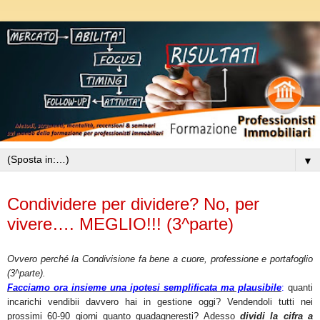
▼
mercoledì 18 gennaio 2012
Condividere per dividere? No, per
vivere…. MEGLIO!!! (3^parte)
Ovvero perché la Condivisione fa bene a cuore, professione e portafoglio
(3^parte).
Facciamo ora insieme una ipotesi semplificata ma plausibile
:
quanti
incarichi vendibii davvero hai in gestione oggi? Vendendoli tutti nei
prossimi 60-90 giorni quanto guadagneresti? Adesso
dividi la cifra a