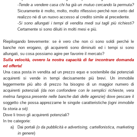
-Tende a vendere casa chi ha già un mutuo cercando la permuta?
Sicuramente è molto, molto, molto riflessivo perché non certo del
realizzo né di un nuovo accesso al credito simile al precedente.
-Si sono allungati i tempi di vendita medi sui tagli più richiesti?
Certamente si sono diluiti in molti mesi e più.
Riepilogando brevemente: se è vero che non ci sono soldi perché le
banche non erogano, gli acquirenti sono diminuiti ed i tempi si sono
allungati, su cosa possiamo agire per favorire il mercato?
Sulla velocità, ovvero la nostra capacità di far incontrare domanda
ed offerta!
Una casa posta in vendita ad un prezzo equo e sostenibile dai potenziali
acquirenti si vende in tempi decisamente più brevi. Un immobile
leggermente più alto di prezzo ha bisogno di un maggior numero di
acquirenti potenziali
(da non confondere con le semplici richieste, vera
melma fangosa presente nelle banche dati delle agenzie)
dove pescare il
soggetto che possa apprezzarne le singole caratteristiche
(ogni immobile
fa storia a sè).
Dove li trovo gli acquirenti potenziali?
In tre categorie:
a)
Dai portali
(o da pubblicità e advertising, cartellonistica, marketing
in genere
)