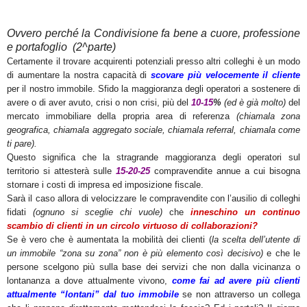
Ovvero perché la Condivisione fa bene a cuore, professione
e portafoglio (2^parte)
Certamente il trovare acquirenti potenziali presso altri colleghi è un modo
di aumentare la nostra capacità di
scovare più velocemente il cliente
per il nostro immobile. Sfido la maggioranza degli operatori a sostenere di
avere o di aver avuto, crisi o non crisi, più del
10-15
%
(ed è già molto)
del
mercato immobiliare della propria area di referenza
(chiamala zona
geografica, chiamala aggregato sociale, chiamala referral, chiamala come
ti pare).
Questo significa che la stragrande maggioranza degli operatori sul
territorio si attesterà sulle
15-20-25
compravendite annue a cui bisogna
stornare i costi di impresa ed imposizione fiscale.
Sarà il caso allora di velocizzare le compravendite con l’ausilio di colleghi
fidati
(ognuno si sceglie chi vuole)
che
inneschino un continuo
scambio di clienti in un circolo virtuoso di collaborazioni?
Se è vero che è aumentata la mobilità dei clienti (
la scelta dell’utente di
un immobile “zona su zona” non è più elemento così decisivo)
e che le
persone scelgono più sulla base dei servizi che non dalla vicinanza o
lontananza a dove attualmente vivono,
come fai ad avere più clienti
attualmente “lontani” dal tuo immobile
se non attraverso un collega