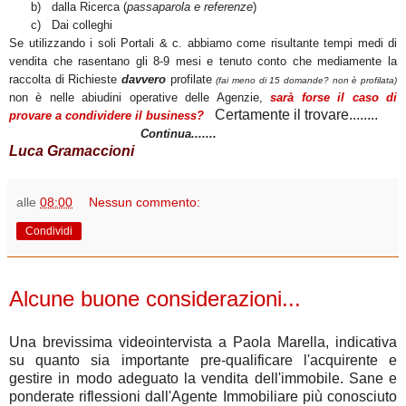
b)
dalla Ricerca (
passaparola e referenze
)
c)
Dai colleghi
Se utilizzando i soli Portali & c. abbiamo come risultante tempi medi di
vendita che rasentano gli 8-9 mesi e tenuto conto che mediamente la
raccolta di Richieste
davvero
profilate
(fai meno di 15 domande? non è profilata)
non è nelle abiudini operative delle Agenzie,
sarà forse il caso di
Certamente il trovare........
provare a condividere il business?
Continua.......
Luca Gramaccioni
alle
08:00
Nessun commento:
Condividi
mercoledì 11 gennaio 2012
Alcune buone considerazioni...
Una brevissima videointervista a Paola Marella, indicativa
su quanto sia importante pre-qualificare l'acquirente e
gestire in modo adeguato la vendita dell'immobile.
Sane e
ponderate riflessioni dall'Agente Immobiliare più conosciuto