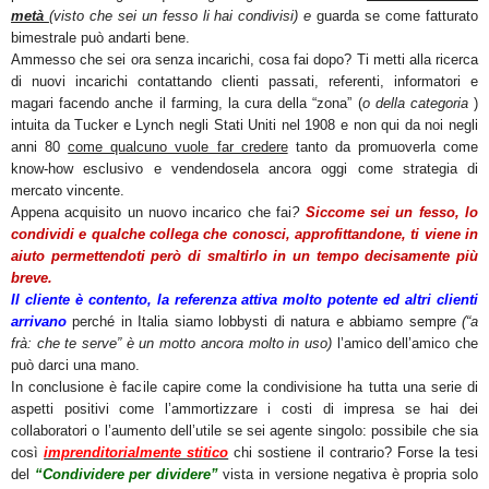
metà
(visto che sei un fesso li hai condivisi) e
guarda se come fatturato
bimestrale può andarti bene.
Ammesso che sei ora senza incarichi, cosa fai dopo? Ti metti alla ricerca
di nuovi incarichi contattando clienti passati, referenti, informatori e
magari facendo anche il farming, la cura della “zona” (
o della categoria
)
intuita da Tucker e Lynch negli Stati Uniti nel 1908 e non qui da noi negli
anni 80
come qualcuno vuole far credere
tanto da promuoverla come
know-how esclusivo e vendendosela ancora oggi come strategia di
mercato vincente.
Appena acquisito un nuovo incarico che fai
?
Siccome sei un fesso, lo
condividi e qualche collega che conosci, approfittandone, ti viene in
aiuto permettendoti però di smaltirlo in un tempo decisamente più
breve.
Il cliente è contento, la referenza attiva molto potente ed altri clienti
arrivano
perché in Italia siamo lobbysti di natura e abbiamo sempre
(“a
frà: che te serve” è un motto ancora molto in uso)
l’amico dell’amico che
può darci una mano.
In conclusione è facile capire come la condivisione ha tutta una serie di
aspetti positivi come l’ammortizzare i costi di impresa se hai dei
collaboratori o l’aumento dell’utile se sei agente singolo: possibile che sia
così
imprenditorialmente stitico
chi sostiene il contrario? Forse la tesi
del
“Condividere per dividere”
vista in versione negativa è propria solo