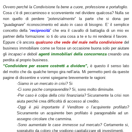
Ovvero perché la Condivisione fa bene a cuore, professione e portafoglio.
Cosa c’è di peccaminoso e sconveniente nel dividere qualcosa? Nulla se
non quello di perdere “
potenzialmente
” la parte che si dona per
“
guadagnare
” riconoscimento ed aiuto in caso di bisogno. E’ il semplice
concetto della “
reciprocità
” che era il cavallo di battaglia di un mio ex
partner della formazione: io ti do una cosa a te e tu mi renderai il favore.
Eppure c’è ancora
qualcuno che vede del male nella condivisione
del
business immobiliare come se fosse un occasione buona solo per aiutare
gli
incapaci e deboli
agenti immobiliari della concorrenza
creando una
perdita al proprio business.
“Condividere per essere costretti a dividere”,
è questo il senso lato
del motto che da qualche tempo gira nell’aria. Mi permetto però da queste
pagine di dissentire e vorrei spiegarne brevemente le ragioni:
-Siamo in un mercato in crisi?
Si
-Ci sono poche compravendite?
Si, sono molto diminuite.
-Per caso è colpa della crisi finanziaria?
Sicuramente la crisi non
aiuta perché crea difficoltà di accesso al credito.
-Oggi è più importante il Venditore o l’acquirente profilato?
Sicuramente un acquirente ben profilato è paragonabile ad un
assegno circolare che cammina.
-Sono aumentate le case immesse sul mercato?
Certamente si,
sopratutto da coloro che vogliono capitalizzare gli investimenti.