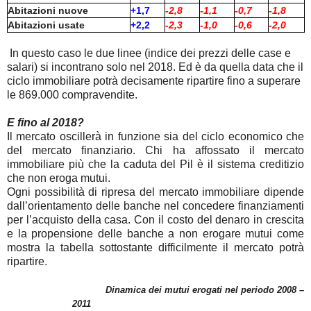
Abitazioni nuove
+1,7
-2,8
-1,1
-0,7
-1,8
Abitazioni usate
+2,2
-2,3
-1,0
-0,6
-2,0
In questo caso le due linee (indice dei prezzi delle case e
salari) si incontrano solo nel 2018. Ed è da quella data che il
ciclo immobiliare potrà decisamente ripartire fino a superare
le 869.000 compravendite.
E fino al 2018?
Il mercato oscillerà in funzione sia del ciclo economico che
del mercato finanziario. Chi ha affossato il mercato
immobiliare più che la caduta del Pil è il sistema creditizio
che non eroga mutui.
Ogni possibilità di ripresa del mercato immobiliare dipende
dall’orientamento delle banche nel concedere finanziamenti
per l’acquisto della casa. Con il costo del denaro in crescita
e la propensione delle banche a non erogare mutui come
mostra la tabella sottostante difficilmente il mercato potrà
ripartire.
Dinamica dei mutui erogati nel periodo 2008 –
2011