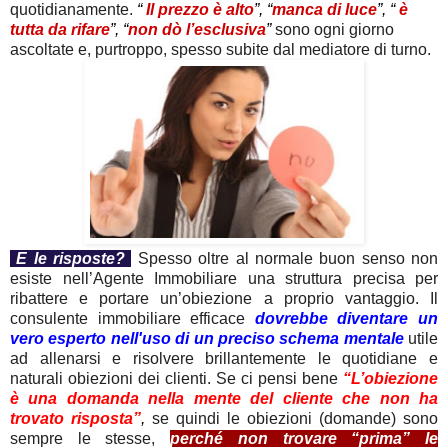
quotidianamente.
“
Il prezzo è alto
”, “
manca di luce
”, “
è
tutta da rifare
”, “
non dò l’esclusiva
”
sono ogni giorno
ascoltate e, purtroppo, spesso subite dal mediatore di turno.
E le risposte?
Spesso oltre al normale buon senso non
esiste nell’Agente Immobiliare una struttura precisa per
ribattere e portare un’obiezione a proprio vantaggio. Il
consulente immobiliare efficace
dovrebbe diventare un
vero esperto nell'uso di un preciso schema mentale
utile
ad allenarsi e risolvere brillantemente le quotidiane e
naturali obiezioni dei clienti. Se ci pensi bene
“L’obiezione
è una domanda nella mente del cliente che non ha
trovato risposta”
,
se quindi le obiezioni (domande) sono
sempre le stesse,
perché non trovare “prima” le