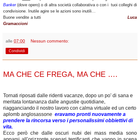
Banker
(dove opero) o di altra società collaborativa o con i tuoi colleghi di
condivisione. Inutile agire se le azioni sono inutili…
Buone vendite a tutti
Luca
Gramaccioni
alle
07:00
Nessun commento:
Condividi
martedì 18 settembre 2012
MA CHE CE FREGA, MA CHE ….
Tornati riposati dalle ridenti vacanze, dopo un po’ di sana e
meritata lontananza dalle angustie quotidiane,
riagganciando il nostro lavoro con calma virtuale ed un certo
aplomb anglosassone
eravamo pronti nuovamente a
prendere la rincorsa verso i personalissimi obbiettivi di
vita.
Ecco però che dalle oscuri nubi dei mass media sono
apparsi all’orizzonte scenari terrificanti che vanno in scena