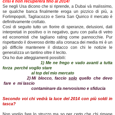
crisi e non recupererà fino al 2014!
Se negli Usa dicono che si riprende, a Dubai và malissimo,
se qualche banca finalmente eroga un pizzico di più, a
Forlimpopoli, Tagliacozzo e Serra San Quirico il mercato è
definitivamente crollato.
Così di seguito tutto un fiorire di speranze, delusioni, dati
interpretati in positivo o in negativo, guru con palla di vetro
ed economisti che tagliano rating come pannocchie. Pur
rispettando il doveroso diritto alla cronaca dei media mi è un
pò difficile mantenere il distacco con chi le notizie le
generalizza un tantino oltre il lecito.
Ora ho due atteggiamenti possibili:
1) Me ne frego e vado avanti a tutta
forza perché voglio stare
al top del mio mercato
2) Mi blocco, faccio
solo
quello che devo
fare e mi lascio
contaminare da nervosismo e sfiducia
Secondo voi chi vedrà la luce del 2014 con più soldi in
tasca?
Non voglio fare lo struzzo ma so per certo che chi rimane