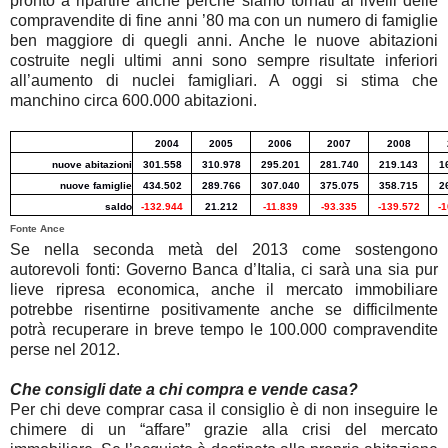
pronto a ripartire anche perché siamo tornati ai livelli delle
compravendite di fine anni ’80 ma con un numero di famiglie
ben maggiore di quegli anni. Anche le nuove abitazioni
costruite negli ultimi anni sono sempre risultate inferiori
all’aumento di nuclei famigliari. A oggi si stima che
manchino circa 600.000 abitazioni.
2004
2005
2006
2007
2008
nuove abitazioni
301.558
310.978
295.201
281.740
219.143
1
nuove famiglie
434.502
289.766
307.040
375.075
358.715
2
saldo
-132.944
21.212
-11.839
-93.335
-139.572
-1
Fonte Ance
Se nella seconda metà del 2013 come sostengono
autorevoli fonti: Governo Banca d’Italia, ci sarà una sia pur
lieve ripresa economica, anche il mercato immobiliare
potrebbe risentirne positivamente anche se difficilmente
potrà recuperare in breve tempo le 100.000 compravendite
perse nel 2012.
Che consigli date a chi compra e vende casa?
Per chi deve comprar casa il consiglio è di non inseguire le
chimere di un “affare” grazie alla crisi del mercato