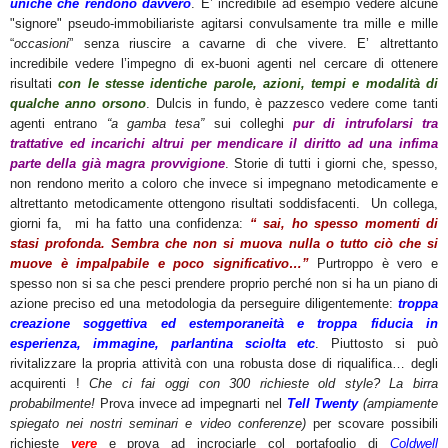
uniche che rendono davvero
. E’ incredibile ad esempio vedere alcune
"signore" pseudo-immobiliariste agitarsi convulsamente tra mille e mille
“
occasioni
” senza riuscire a cavarne di che vivere. E’ altrettanto
incredibile vedere l’impegno di ex-buoni agenti nel cercare di ottenere
risultati
con le stesse identiche parole, azioni, tempi e modalità di
qualche anno orsono
. Dulcis in fundo, è pazzesco vedere come tanti
agenti entrano
“a gamba tesa”
sui colleghi
pur di intrufolarsi tra
trattative ed incarichi altrui per mendicare il diritto ad una infima
parte della già magra provvigione
. Storie di tutti i giorni che, spesso,
non rendono merito a coloro che invece si impegnano metodicamente e
altrettanto metodicamente ottengono risultati soddisfacenti. Un collega,
giorni fa, mi ha fatto una confidenza:
“ sai, ho spesso momenti di
stasi profonda. Sembra che non si muova nulla o tutto ciò che si
muove è impalpabile e poco significativo…”
Purtroppo è vero e
spesso non si sa che pesci prendere proprio perché non si ha un piano di
azione preciso ed una metodologia da perseguire diligentemente:
troppa
creazione soggettiva ed estemporaneità e troppa fiducia in
esperienza, immagine, parlantina sciolta etc
. Piuttosto si può
rivitalizzare la propria attività con una robusta dose di riqualifica… degli
acquirenti !
Che ci fai oggi con 300 richieste old style? La birra
probabilmente!
Prova invece ad impegnarti nel
Tell Twenty
(ampiamente
spiegato nei nostri seminari e video conferenze)
per scovare possibili
richieste
vere
e prova ad incrociarle col portafoglio di
Coldwell