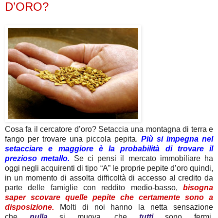
D’ORO?
Cosa fa il cercatore d’oro? Setaccia una montagna di terra e
fango per trovare una piccola pepita.
Più si impegna nel
setacciare e maggiore è la probabilità di trovare il
prezioso metallo.
Se ci pensi il mercato immobiliare ha
oggi negli acquirenti di tipo “A” le proprie pepite d’oro quindi,
in un momento di assolta difficoltà di accesso al credito da
parte delle famiglie con reddito medio-basso,
bisogna
saper scovare quelle pepite che certamente sono a
disposizione.
Molti di noi hanno la netta sensazione
che
nulla
si muova, che
tutti
sono fermi,