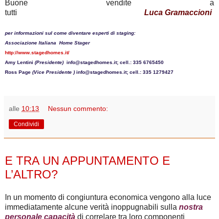
Buone vendite a
tutti
Luca Gramaccioni
per informazioni sul come diventare esperti di staging:
Associazione Italiana Home Stager
http://www.stagedhomes.it/
Amy Lentini
(Presidente)
info@stagedhomes.it; cell.: 335 6765450
Ross Page
(Vice Presidente )
info@stagedhomes.it; cell.: 335 1279427
alle
10:13
Nessun commento:
Condividi
giovedì 27 settembre 2012
E TRA UN APPUNTAMENTO E
L’ALTRO?
In un momento di congiuntura economica vengono alla luce
immediatamente alcune verità inoppugnabili sulla
nostra
personale capacità
di correlare tra loro componenti