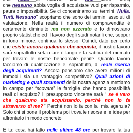
che
nessuno
abbia voglia di acquistare vuoi per risparmio,
paura o impossibilità. Se ci concentriamo sui termini “
Nulla,
Tutti, Nessuno
” scopriamo che sono dei termini assoluti di
valutazione. Nella realtà il numero di compravendite è
certamente diminuito
ma non azzerato
e lo dimostrano
proprio statistiche ed il lavoro degli studi notarili che, seppur
in tono minore, continua lo stesso.
Quindi, dato per certo
che
esiste ancora qualcuno che acquista
, il nostro lavoro
sarà soprattutto setacciare il fango e la sabbia del mercato
per trovare le nostre beneamate pepite. Quanto lavoro
facciamo di qualificazione e, soprattutto, di
reale ricerca
degli acquirenti?
Ancora pensiamo che avere milioni di
immobili sia un vantaggio competitivo?
Quali azioni di
marketing e quali strumenti
della nostra agenzia mettiamo
in campo per “
scovare
” le famiglie che hanno possibilità
reali di acquisto? Il presupposto vincente sarà “
se è vero
che qualcuno sta acquistando, perché non lo fa
attraverso di me?
”
Perché non lo fa con la mia agenzia?
Solo chi si pone il problema poi trova le risorse e le idee per
affrontarlo in modo concreto.
E tu: cosa hai fatto
nelle ultime 48 ore
per trovare la tua