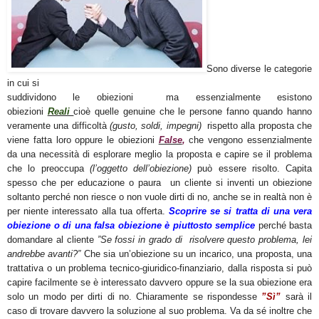
Sono diverse le categorie
in cui si
suddividono le obiezioni ma essenzialmente esistono
obiezioni
Reali
cioè quelle genuine che le persone fanno quando hanno
veramente una difficoltà
(gusto, soldi, impegni)
rispetto alla proposta che
viene fatta loro oppure le
obiezioni
False
,
che vengono essenzialmente
da una necessità di esplorare meglio la proposta e
capire se il problema
che lo preoccupa
(l’oggetto dell’obiezione)
può essere risolto. Capita
spesso che per educazione o paura un cliente si inventi un obiezione
soltanto perché non riesce o
non vuole dirti di no
, anche se in realtà non è
per niente interessato alla tua offerta.
Scoprire se si tratta di una vera
obiezione o di una falsa obiezione è piuttosto semplice
perché basta
domandare al cliente
”Se fossi in grado di risolvere questo problema, lei
andrebbe avanti?”
Che sia un’obiezione su un incarico, una proposta, una
trattativa o un problema tecnico-giuridico-finanziario, dalla risposta si può
capire facilmente
se è interessato davvero
oppure se la sua obiezione era
solo un modo per dirti di no. Chiaramente se rispondesse
”Sì”
sarà il
caso di trovare davvero la soluzione al suo problema. Va da sé inoltre che