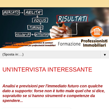
▼
mercoledì 7 novembre 2012
UN'INTERVISTA INTERESSANTE
Analisi e previsioni per l'immediato futuro con qualche
dato a supporto: forse non è tutto male quel che si dice,
sopratutto se si hanno strumenti e competenze da
spendere...