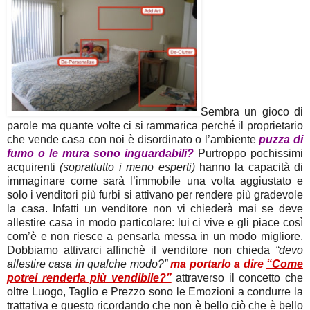
Sembra un gioco di
parole ma quante volte ci si rammarica perché il proprietario
che vende casa con noi è disordinato o l’ambiente
puzza di
fumo o le mura sono inguardabili?
Purtroppo pochissimi
acquirenti
(soprattutto i meno esperti)
hanno la capacità di
immaginare come sarà l’immobile una volta aggiustato e
solo i venditori più furbi si attivano per rendere più gradevole
la casa. Infatti un venditore non vi chiederà mai se deve
allestire casa in modo particolare: lui ci vive e gli piace così
com’è e non riesce a pensarla messa in un modo migliore.
Dobbiamo attivarci affinchè il venditore non chieda
“devo
allestire casa in qualche modo?”
ma portarlo a dire
“Come
potrei renderla più vendibile?”
attraverso il concetto che
oltre Luogo, Taglio e Prezzo sono le Emozioni a condurre la
trattativa e questo ricordando che non è bello ciò che è bello