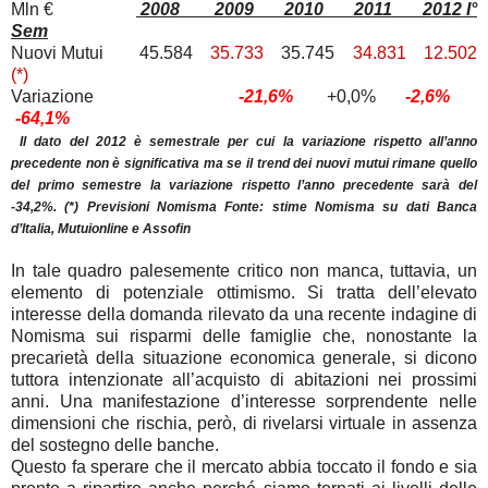
Mln €
2008 2009 2010 2011 2012 I°
Sem
Nuovi Mutui 45.584
35.733
35.745
34.831 12.502
(*)
Variazione
-21,6%
+0,0%
-2,6%
-64,1%
Il dato del 2012 è semestrale per cui la variazione rispetto all’anno
precedente non è significativa ma se il trend dei nuovi mutui rimane quello
del primo semestre la variazione rispetto l’anno precedente sarà del
-34,2%. (*) Previsioni Nomisma Fonte: stime Nomisma su dati Banca
d’Italia, Mutuionline e Assofin
In tale quadro palesemente critico non manca, tuttavia, un
elemento di potenziale ottimismo. Si tratta dell’elevato
interesse della domanda rilevato da una recente indagine di
Nomisma sui risparmi delle famiglie che, nonostante la
precarietà della situazione economica generale, si dicono
tuttora intenzionate all’acquisto di abitazioni nei prossimi
anni. Una manifestazione d’interesse sorprendente nelle
dimensioni che rischia, però, di rivelarsi virtuale in assenza
del sostegno delle banche.
Questo fa sperare che il mercato abbia toccato il fondo e sia