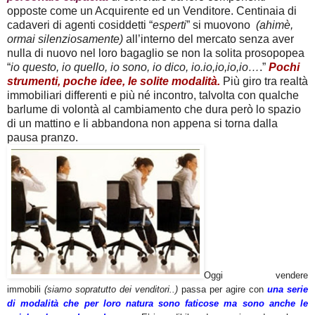
opposte come un Acquirente ed un Venditore. Centinaia di
cadaveri di agenti cosiddetti “
esperti
” si muovono
(ahimè,
ormai silenziosamente)
all’interno del mercato senza aver
nulla di nuovo nel loro bagaglio se non la solita prosopopea
“
io questo, io quello, io sono, io dico, io.io,io,io,io…
.”
Pochi
strumenti, poche idee, le solite modalità.
Più giro tra realtà
immobiliari differenti e più né incontro, talvolta con qualche
barlume di volontà al cambiamento che dura però lo spazio
di un mattino e li abbandona non appena si torna dalla
pausa pranzo.
Oggi vendere
immobili
(siamo sopratutto dei venditori..)
passa per agire con
una serie
di modalità che per loro natura sono faticose ma sono anche le