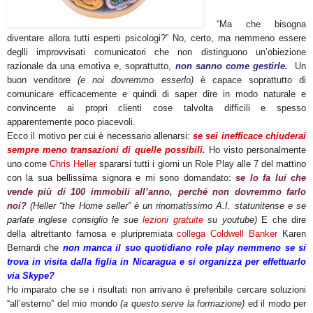
“Ma che bisogna
diventare allora tutti esperti psicologi?” No, certo, ma nemmeno essere
deglli improvvisati comunicatori che non distinguono un’obiezione
razionale da una emotiva e, soprattutto,
non sanno come gestirle.
Un
buon venditore
(e noi dovremmo esserlo)
è capace soprattutto di
comunicare efficacemente e quindi di saper dire in modo naturale e
convincente ai propri clienti cose talvolta difficili e spesso
apparentemente poco piacevoli.
Ecco il motivo per cui è necessario allenarsi:
se sei inefficace chiuderai
sempre meno transazioni di quelle possibili.
Ho visto personalmente
uno come
Chris Heller
spararsi tutti i giorni un Role Play alle 7 del mattino
con la sua bellissima signora e mi sono domandato:
se lo fa lui che
vende più di 100 immobili all’anno, perché non dovremmo farlo
noi?
(Heller “the Home seller” è un rinomatissimo A.I. statunitense e se
parlate inglese consiglio le sue
lezioni gratuite
su youtube)
E che dire
della altrettanto famosa e pluripremiata
collega Coldwell Banker
Karen
Bernardi che
non manca il suo quotidiano role play nemmeno se si
trova in visita dalla figlia in Nicaragua e si organizza per effettuarlo
via Skype?
Ho imparato che se i risultati non arrivano è preferibile cercare soluzioni
“all’esterno” del mio mondo
(a questo serve la formazione)
ed il modo per