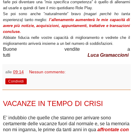
farle poi diventare una
“mia specifica competenza”
è quello di allenarmi
ad usarle e quindi di fare il mio quotidiano Role Play.
Se poi sono anche “
naturalmente
” bravo
(magari perché ho tanta
esperienza)
tanto meglio:
l’allenamento aumenterà le mie capacità di
avere più notizie, acquisizioni, appuntamenti, trattative e transazioni
concluse.
Abbiate fiducia nelle vostre capacità di miglioramento e vedrete che il
miglioramento arriverà insieme a un bel numero di soddisfazioni.
Buone vendite a
tutti
Luca Gramaccioni
alle
09:14
Nessun commento:
Condividi
mercoledì 1 agosto 2012
VACANZE IN TEMPO DI CRISI
E’ indubbio che quelle che stanno per arrivare sono
certamente delle vacanze fuori dal normale e, se la memoria
non mi inganna, le prime da tanti anni in qua
affrontate con