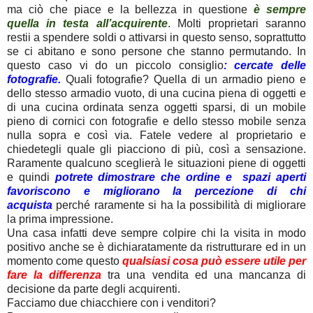
ma ciò che piace e la bellezza in questione
è sempre
quella in testa all’acquirente
. Molti proprietari saranno
restii a spendere soldi o attivarsi in questo senso, soprattutto
se ci abitano e sono persone che stanno permutando. In
questo caso vi do un piccolo consiglio
: cercate delle
fotografie.
Quali fotografie? Quella di un armadio pieno e
dello stesso armadio vuoto, di una cucina piena di oggetti e
di una cucina ordinata senza oggetti sparsi, di un mobile
pieno di cornici con fotografie e dello stesso mobile senza
nulla sopra e così via. Fatele vedere al proprietario e
chiedetegli quale gli piacciono di più, così a sensazione.
Raramente qualcuno sceglierà le situazioni piene di oggetti
e quindi
potrete dimostrare che ordine e spazi aperti
favoriscono e migliorano la percezione di chi
acquista
perché raramente si ha la possibilità di migliorare
la prima impressione.
Una casa infatti deve sempre colpire chi la visita in modo
positivo anche se è dichiaratamente da ristrutturare ed in un
momento come questo
qualsiasi cosa può essere utile per
fare la differenza
tra una vendita ed una mancanza di
decisione da parte degli acquirenti.
Facciamo due chiacchiere con i venditori?