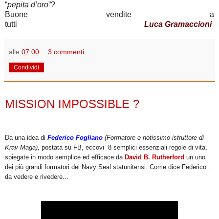
“
pepita d’oro
”?
Buone vendite a
tutti
Luca Gramaccioni
alle
07:00
3 commenti:
Condividi
giovedì 11 ottobre 2012
MISSION IMPOSSIBLE ?
Da una idea di
Federico Fogliano
(Formatore e notissimo istruttore di
Krav Maga),
postata su FB, eccovi 8 semplici essenziali regole di vita,
spiegate in modo semplice ed efficace da
David B. Rutherford
un uno
dei più grandi formatori dei Navy Seal statunitensi. Come dice Federico :
da vedere e rivedere...