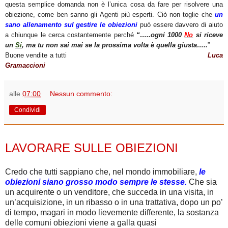
questa semplice domanda non è l’unica cosa da fare per risolvere una
obiezione, come ben sanno gli Agenti più esperti. Ciò non toglie che
un
sano allenamento sul gestire le obiezioni
può essere davvero di aiuto
a chiunque le cerca costantemente perché
“…..ogni 1000
No
si riceve
un
Si
, ma tu non sai mai se la prossima volta è quella giusta…..
”
Buone vendite a tutti
Luca
Gramaccioni
alle
07:00
Nessun commento:
Condividi
giovedì 25 ottobre 2012
LAVORARE SULLE OBIEZIONI
Credo che tutti sappiano che, nel mondo immobiliare,
le
obiezioni siano grosso modo sempre le stesse.
Che sia
un acquirente o un venditore, che succeda in una visita, in
un’acquisizione, in un ribasso o in una trattativa, dopo un po’
di tempo, magari in modo lievemente differente, la sostanza
delle comuni obiezioni viene a galla quasi