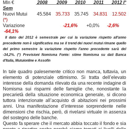
Mln €
2008 2009 2010 2011 2012 I°
Sem
Nuovi Mutui 45.584
35.733
35.745
34.831 12.502
(*)
Variazione
-21,6%
+0,0%
-2,6%
-64,1%
Il dato del 2012 è semestrale per cui la variazione rispetto all’anno
precedente non è significativa ma se il trend dei nuovi mutui rimane quello
del primo semestre la variazione rispetto l’anno precedente sarà del
-34,2%. (*) Previsioni Nomisma Fonte: stime Nomisma su dati Banca
d’Italia, Mutuionline e Assofin
In tale quadro palesemente critico non manca, tuttavia, un
elemento di potenziale ottimismo. Si tratta dell’elevato
interesse della domanda rilevato da una recente indagine di
Nomisma sui risparmi delle famiglie che, nonostante la
precarietà della situazione economica generale, si dicono
tuttora intenzionate all’acquisto di abitazioni nei prossimi
anni. Una manifestazione d’interesse sorprendente nelle
dimensioni che rischia, però, di rivelarsi virtuale in assenza
del sostegno delle banche.
Questo fa sperare che il mercato abbia toccato il fondo e sia