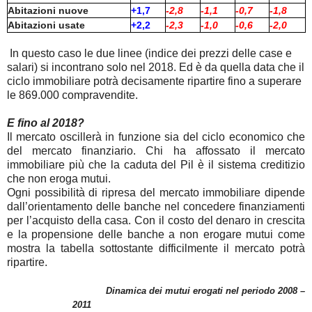
Abitazioni nuove
+1,7
-2,8
-1,1
-0,7
-1,8
Abitazioni usate
+2,2
-2,3
-1,0
-0,6
-2,0
In questo caso le due linee (indice dei prezzi delle case e
salari) si incontrano solo nel 2018. Ed è da quella data che il
ciclo immobiliare potrà decisamente ripartire fino a superare
le 869.000 compravendite.
E fino al 2018?
Il mercato oscillerà in funzione sia del ciclo economico che
del mercato finanziario. Chi ha affossato il mercato
immobiliare più che la caduta del Pil è il sistema creditizio
che non eroga mutui.
Ogni possibilità di ripresa del mercato immobiliare dipende
dall’orientamento delle banche nel concedere finanziamenti
per l’acquisto della casa. Con il costo del denaro in crescita
e la propensione delle banche a non erogare mutui come
mostra la tabella sottostante difficilmente il mercato potrà
ripartire.
Dinamica dei mutui erogati nel periodo 2008 –
2011