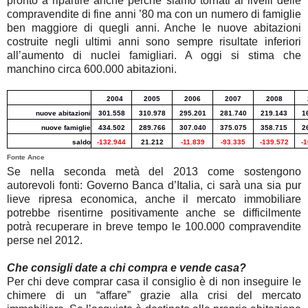
pronto a ripartire anche perché siamo tornati ai livelli delle
compravendite di fine anni ’80 ma con un numero di famiglie
ben maggiore di quegli anni. Anche le nuove abitazioni
costruite negli ultimi anni sono sempre risultate inferiori
all’aumento di nuclei famigliari. A oggi si stima che
manchino circa 600.000 abitazioni.
2004
2005
2006
2007
2008
nuove abitazioni
301.558
310.978
295.201
281.740
219.143
1
nuove famiglie
434.502
289.766
307.040
375.075
358.715
2
saldo
-132.944
21.212
-11.839
-93.335
-139.572
-1
Fonte Ance
Se nella seconda metà del 2013 come sostengono
autorevoli fonti: Governo Banca d’Italia, ci sarà una sia pur
lieve ripresa economica, anche il mercato immobiliare
potrebbe risentirne positivamente anche se difficilmente
potrà recuperare in breve tempo le 100.000 compravendite
perse nel 2012.
Che consigli date a chi compra e vende casa?
Per chi deve comprar casa il consiglio è di non inseguire le
chimere di un “affare” grazie alla crisi del mercato