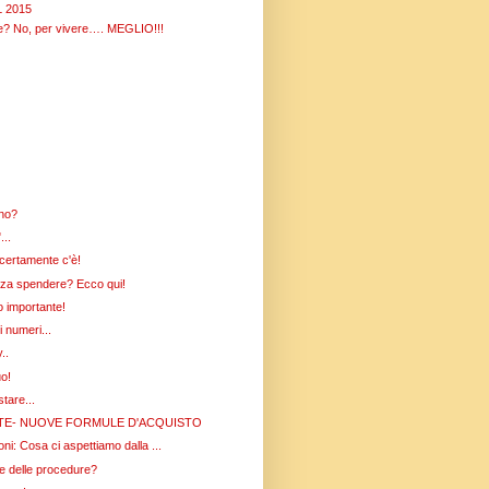
 2015
re? No, per vivere…. MEGLIO!!!
ono?
...
 certamente c'è!
nza spendere? Ecco qui!
 importante!
 numeri...
..
uo!
stare...
TE- NUOVE FORMULE D'ACQUISTO
i: Cosa ci aspettiamo dalla ...
e delle procedure?