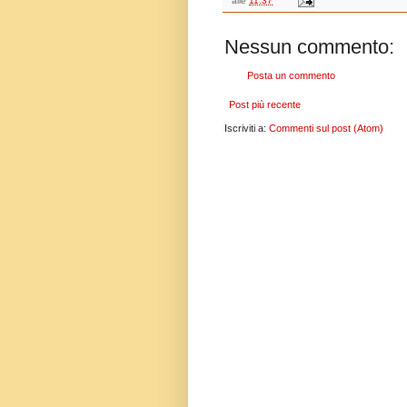
alle
11:37
Nessun commento:
Posta un commento
Post più recente
Iscriviti a:
Commenti sul post (Atom)