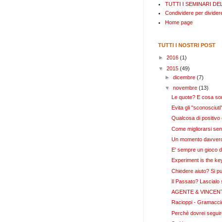
TUTTI I SEMINARI DEL
Condividere per divide
Home page
TUTTI I NOSTRI POST
►
2016
(1)
▼
2015
(49)
►
dicembre
(7)
▼
novembre
(13)
Le quote? E cosa s
Evita gli "sconosciuti"
Qualcosa di positivo
Come migliorarsi se
Un momento davvero
E' sempre un gioco di
Experiment is the key
Chiedere aiuto? Si p
Il Passato? Lascialo 
AGENTE & VINCEN
Racioppi - Gramaccion
Perchè dovrei seguir