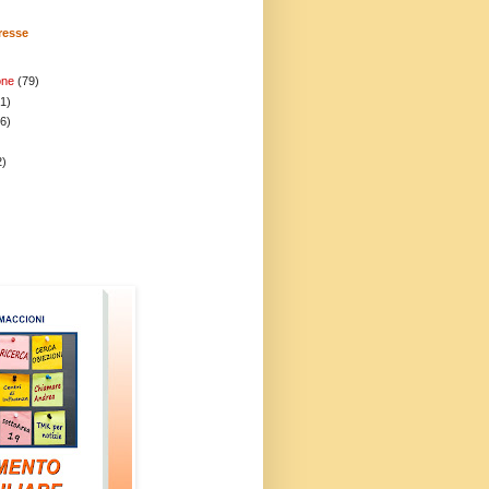
eresse
one
(79)
1)
(6)
2)