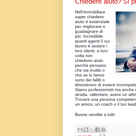
Chiedere aiuto? Si p
Nell'immobiliare
saper chiedere
aiuto è essenziale
per migliorare e
guadagnare di
più. Incredibile
quanti agenti il cui
lavoro è aiutare i
loro clienti, a loro
volta non
chiedono aiuto
perché pensano
che sia inutile o
che se lo fanno
sono dei falliti o
dimostrano di essere incompete
Siamo professionisti ma anche e
strada, rallentare, avere un atti
Trovare una persona competente
un amico, un coach o il tuo lead
Buone vendite a tu