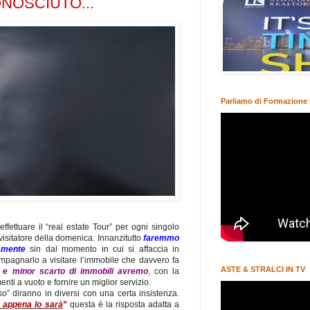
NOSCIUTO...
Parliamo di Formazione 
ffettuare il “real estate Tour” per ogni singolo
 visitatore della domenica. Innanzitutto
f
aremmo
tamente
sin dal momento in cui si affaccia in
mpagnarlo a visitare l’immobile che davvero fa
ASTE & STRALCI IN TV
ta e minor scarto di immobili avremo
, con la
i a vuoto e fornire un miglior servizio.
so
” diranno in diversi con una certa insistenza.
ò appena lo sarà
”
questa è la risposta adatta a