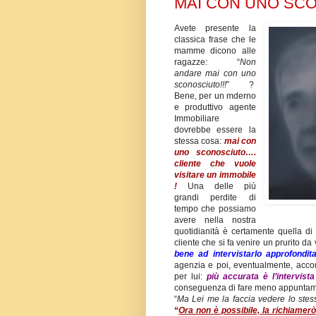
MAI CON UNO SCO
Avete presente la
classica frase che le
mamme dicono alle
ragazze: “
Non
andare mai con uno
sconosciuto!!!
” ?
Bene, per un mderno
e produttivo agente
Immobiliare
dovrebbe essere la
stessa cosa:
mai con
uno sconosciuto….
cliente che vuole
visitare un immobile
!
Una delle più
grandi perdite di
tempo che possiamo
avere nella nostra
quotidianità è certamente quella di e
cliente che si fa venire un prurito da
bene ad intervistarlo approfondi
agenzia e poi, eventualmente, acco
per lui:
più accurata è l’intervis
conseguenza di fare meno appuntament
“
Ma Lei me la faccia vedere lo stes
“
Ora non è possibile, la richiamer