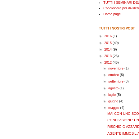
TUTTI I SEMINARI DEL
Condividere per divide
Home page
TUTTI I NOSTRI POST
►
2016
(1)
►
2015
(49)
►
2014
(9)
►
2013
(26)
▼
2012
(45)
►
novembre
(1)
►
ottobre
(5)
►
settembre
(3)
►
agosto
(1)
►
luglio
(5)
►
giugno
(4)
▼
maggio
(4)
MAI CON UNO SCO
CONDIVISIONE: U
RISCHIO O AZZAR
AGENTE IMMOBILIARE 