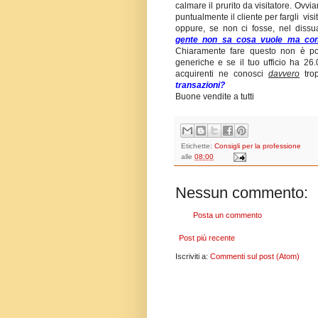
calmare il prurito da visitatore. Ov
puntualmente il cliente per fargli vis
oppure, se non ci fosse, nel diss
gente non sa cosa vuole ma con
Chiaramente fare questo non è possi
generiche e se il tuo ufficio ha 26.
acquirenti ne conosci
davvero
tro
transazioni?
Buone vendite
Etichette:
Consigli per la professione
alle
08:00
Nessun commento:
Posta un commento
Post più recente
Iscriviti a:
Commenti sul post (Atom)