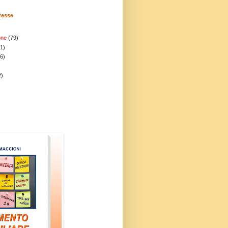
eresse
one
(79)
1)
(6)
2)