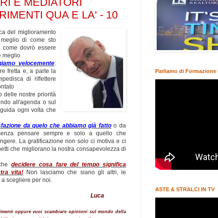
RI E MEDIATORI
IMENTI QUA E LA' - 10
ica del miglioramento
 meglio di come sto
a come dovrò essere
e meglio
giamo velocemente
:
e fretta e, a parte la
Parliamo di Formazione 
pedisca di riflettere
ontato
o delle nostre priorità
ndo all'agenda o sul
 guida ogni volta che
sfazione da quelo che abbiamo già fatto
o da
 senza pensare sempre e solo a quello che
gere. La gratificazione non solo ci motiva e ci
etti che migliorano la nostra consapevolezza di
 che
decidere cosa fare del tempo significa
tra vita!
Non lasciamo che siano gli altri, le
o a scegliere per noi.
ASTE & STRALCI IN TV
ite a tutti
Luca
erimenti oppure vuoi scambiare opinioni sul mondo della