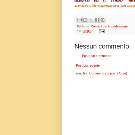
formazione per gli operatori immob
gramaccioni@formazioneprofessionisti.com
Etichette:
Consigli per la professione
alle
08:00
Nessun commento:
Posta un commento
Post più recente
Iscriviti a:
Commenti sul post (Atom)