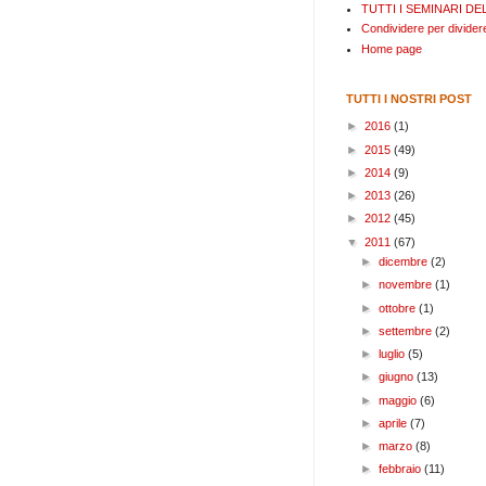
TUTTI I SEMINARI DEL
Condividere per divide
Home page
TUTTI I NOSTRI POST
►
2016
(1)
►
2015
(49)
►
2014
(9)
►
2013
(26)
►
2012
(45)
▼
2011
(67)
►
dicembre
(2)
►
novembre
(1)
►
ottobre
(1)
►
settembre
(2)
►
luglio
(5)
►
giugno
(13)
►
maggio
(6)
►
aprile
(7)
►
marzo
(8)
►
febbraio
(11)