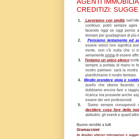
AGENTI IMMOBILIA
CREDITIZI: SUGGER
1.
Lavoriamo con umiltà
nell’ott
continuo: potrò sempre agire
facendo oggi se oggi penso 
domani per guadagnare di più 
2.
Pensiamo lentamente ed a
essere veloci non significa aver
morte, non c'è nulla che ci im
seriamente
prima
di essere affr
3.
Teniamo un unico elenco
scritt
sempre a portata di mano in fo
nostro palmare: sarà la nostra
pianifichiamo il nostro temnpo.
4.
Meglio prendere gioia e soddi
quello che stiamo facendo,
dobbiamo ancora fare o raggiun
ricarica ma possiede anche asp
essere dei veri profesionisti.
5.
Siamo sempre consapevoli
decidere cosa fare della nos
abitudini, gli eventi e quant’altr
Buone vend
Gramaccioni
Se desideri ulteriori informazioni o sugg