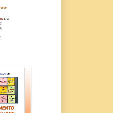
eresse
one
(79)
1)
(6)
2)