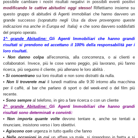
possibile cambiare i nostri risultati negativi in possibili eventi positivi
modificando le cattive abitudini oggi stesso!
Riflettiamo insieme su
questo gruppo di abitudini di Agenti immobiliari che hanno davvero un
grande successo
(sopratutto negli Usa da dove provengono queste
indicazioni ma anche in Europa ed Italia)
e che sono davvero soddisfatti
del proprio operato.
1^ grande Abitudine:
Gli Agenti Immobiliari che hanno grandi
risultati si prendono ed accettano il 100% della responsabilità per i
loro risultati.
•
Non danno colpa
all'economia, alla concorrenza, o ai clienti e
collaboratori. Invece, più le cose vanno peggio, più lavorano, più fanno
ricerca, più seguono il cliente, più allenano le loro abilità .
•
Si concentrano
sui loro risultati e non sono distratti da nulla.
•
Non li troverete mai
il lunedì mattina alle 9:30 intorno alla macchina
per il caffè, al bar che parlano di sport o del week-end o del film più
recente.
•
Sono sempre
al telefono, in giro a fare ricerca o con un cliente
2^ grande Abitudine:
Gli Agenti Immobiliari
che hanno grandi
risultati
sono determinati e convinti:
•
Non importa quante volte
devono tentare e, anche se tentati a
rinunciare, insistono verso i loro obiettivi.
•
Agiscono con
urgenza in tutto quello che fanno
•
Nelle occasioni in cui
un affare va male, si riprendono in fretta e si