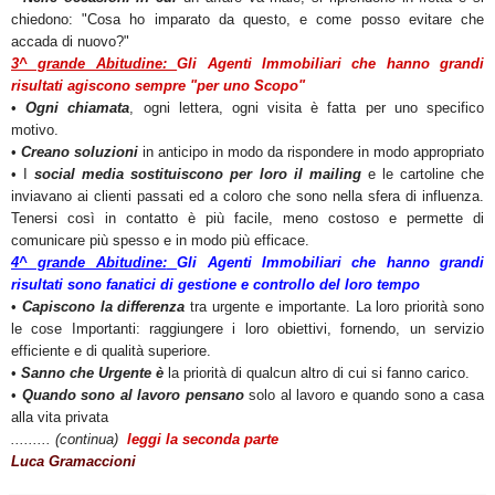
chiedono: "Cosa ho imparato da questo, e come posso evitare che
accada di nuovo?"
3^ grande Abitudine:
Gli Agenti Immobiliari
che hanno grandi
risultati
agiscono sempre "per uno Scopo"
•
Ogni chiamata
, ogni lettera, ogni visita è fatta per uno specifico
motivo.
•
Creano soluzioni
in anticipo in modo da rispondere in modo appropriato
• I
social media sostituiscono per loro il mailing
e le cartoline che
inviavano ai clienti passati ed a coloro che sono nella sfera di influenza.
Tenersi così in contatto è più facile, meno costoso e permette di
comunicare più spesso e in modo più efficace.
4^ grande Abitudine:
Gli Agenti Immobiliari che hanno grandi
risultati sono fanatici di gestione e controllo del loro tempo
•
Capiscono la differenza
tra urgente e importante. La loro priorità sono
le cose Importanti: raggiungere i loro obiettivi, fornendo, un servizio
efficiente e di qualità superiore.
•
Sanno che Urgente è
la priorità di qualcun altro di cui si fanno carico.
•
Quando sono al lavoro pensano
solo al lavoro e quando sono a casa
alla vita privata
......... (continua)
leggi la seconda parte
Luca Gramaccioni