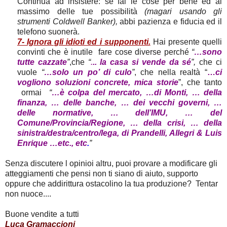
Continua ad insistere: se fai le cose per bene ed al
massimo delle tue possibilità
(magari usando gli
strumenti Coldwell Banker),
abbi pazienza e fiducia ed il
telefono suonerà.
7- Ignora gli idioti ed i supponenti.
Hai presente quelli
convinti che è inutile fare cose diverse perché
“
…sono
tutte cazzate
”
,che
“
.
.. la casa si vende da sé
”,
che ci
vuole
“
…solo un po’ di culo
”
, che nella realtà “
…
ci
vogliono soluzioni concrete, mica storie
”, che tanto
ormai
“
…è colpa del mercato, …di Monti, … della
finanza, … delle banche, … dei vecchi governi, …
delle normative, … dell’IMU, … del
Comune/Provincia/Regione, … della crisi, … della
sinistra/destra/centro/lega, di Prandelli, Allegri & Luis
Enrique …etc., etc
.
”
Senza discutere l opinioi altru, puoi provare a modificare gli
atteggiamenti che pensi non ti siano di aiuto, supporto
oppure che addirittura ostacolino la tua produzione? Tentar
non nuoce....
Buone vendite a tutti
Luca Gramaccioni